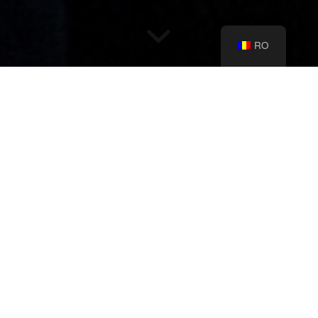
RO
Trăim într-o continuă schimbare, iar
tehnologia ne-a ajutat să rămânem
conectați, atât la locul de muncă cât și
în relațiile interpersonale. Pentru că
mulți dintre noi sunt nevoiți să lucreze
acum de acasă, vă prezentăm câteva
motive pentru care ar trebui ca Sadova
să fie noua ta casă pentru munca la