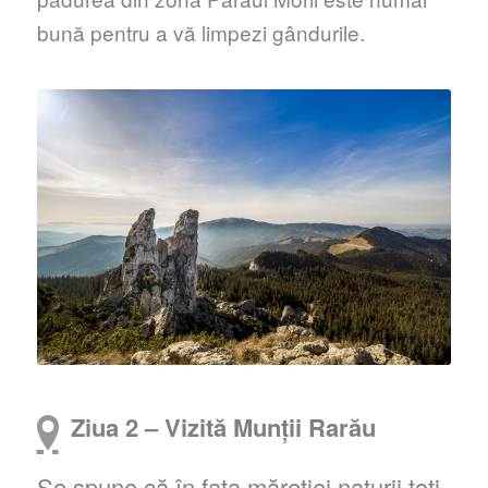
bună pentru a vă limpezi gândurile.
Ziua 2 – Vizită Munții Rarău
Se spune că în fața măreției naturii toți