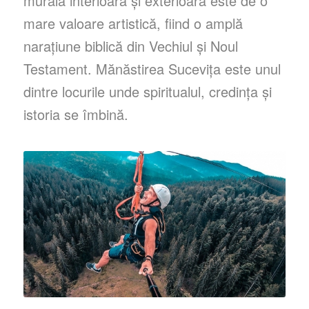
murală interioară și exterioară este de o
mare valoare artistică, fiind o amplă
narațiune biblică din Vechiul și Noul
Testament. Mănăstirea Sucevița este unul
dintre locurile unde spiritualul, credința și
istoria se îmbină.