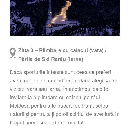
Ziua 3 – Plimbare cu caiacul (vara) /
Pârtia de Ski Rarău (iarna)
Dacă sporturile intense sunt ceea ce preferi
avem ceea ce cauți indiferent dacă alegi să ne
vizitezi vara sau iarna. În anotimpul cald te
invităm la o plimbare cu caiacul pe râul
Moldova pentru a te bucura de frumusețea
naturii și pentru a-ți potoli spiritul de aventură în
timpul unei escapade ne neuitat.