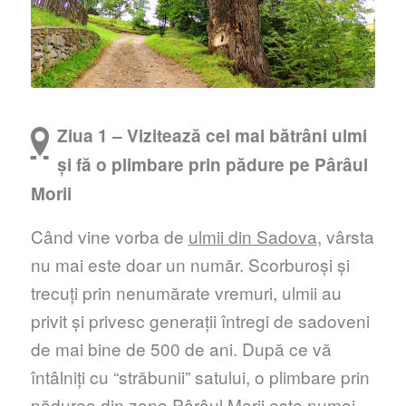
Ziua 1 – Vizitează cei mai bătrâni ulmi
și fă o plimbare prin pădure pe Pârâul
Morii
Când vine vorba de
ulmii din Sadova
, vârsta
nu mai este doar un număr. Scorburoși și
trecuți prin nenumărate vremuri, ulmii au
privit și privesc generații întregi de sadoveni
de mai bine de 500 de ani. După ce vă
întâlniți cu “străbunii” satului, o plimbare prin
pădurea din zona Pârâul Morii este numai