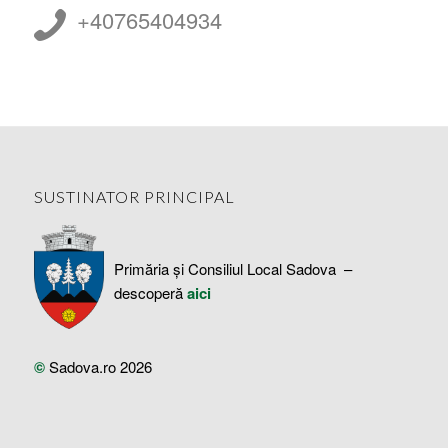
+40765404934
SUSTINATOR PRINCIPAL
Primăria și Consiliul Local Sadova –
descoperă
aici
©
Sadova.ro 2026