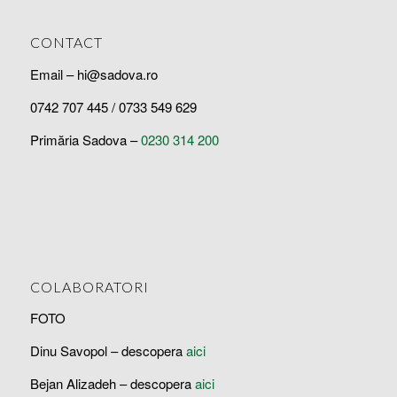
CONTACT
Email – hi@sadova.ro
0742 707 445 / 0733 549 629
Primăria Sadova –
0230 314 200
COLABORATORI
FOTO
Dinu Savopol – descopera
aici
Bejan Alizadeh – descopera
aici