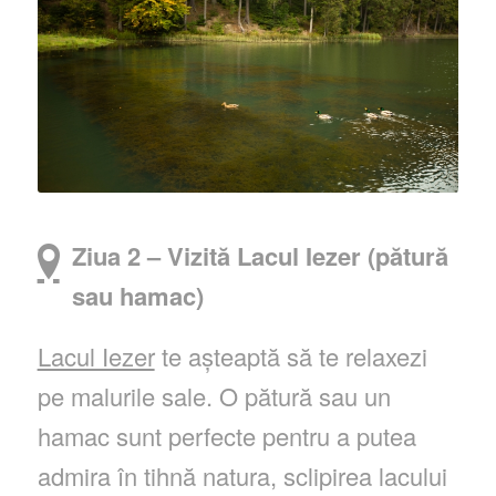
Ziua 2 – Vizită Lacul Iezer (pătură
sau hamac)
Lacul Iezer
te așteaptă să te relaxezi
pe malurile sale. O pătură sau un
hamac sunt perfecte pentru a putea
admira în tihnă natura, sclipirea lacului