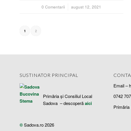
0 Comentarii
/
august 12, 2021
2
1
SUSTINATOR PRINCIPAL
CONTA
Email – 
Primăria și Consiliul Local
0742 707
Sadova – descoperă
aici
Primăria
©
Sadova.ro 2026