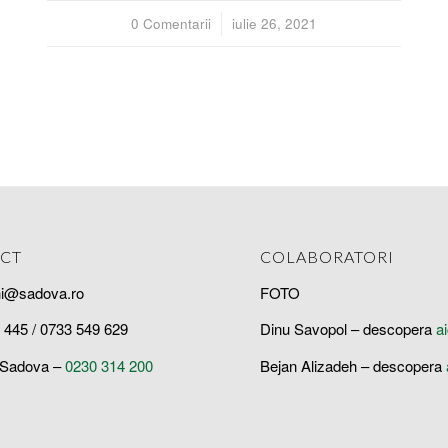
0 Comentarii
/
iulie 26, 2021
CT
COLABORATORI
hi@sadova.ro
FOTO
 445 / 0733 549 629
Dinu Savopol – descopera
a
 Sadova –
0230 314 200
Bejan Alizadeh – descopera